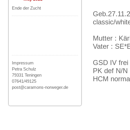
Ende der Zucht
Geb.27
classic/whit
Mutter : Kä
Vater : SE*
GSD IV frei
Impressum
Petra Schulz
PK def N/N 
79331 Teningen
HCM normal
07641/49125
post@caramons-norweger.de