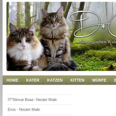
HOME
KATER
KATZEN
KITTEN
WÜRFE
Caramon
IT*Nimue Boaz- Neuter Male
Eros - Neuter Male