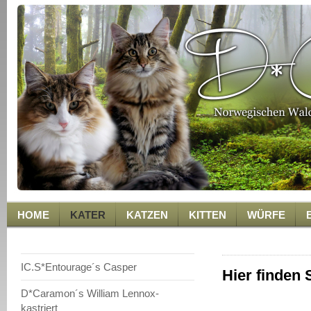
HOME
KATER
KATZEN
KITTEN
WÜRFE
IC.S*Entourage´s Casper
Hier finden 
D*Caramon´s William Lennox-
kastriert