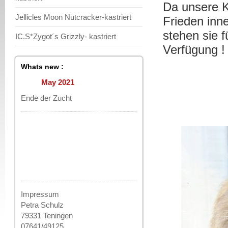
Da unsere K
Jellicles Moon Nutcracker-kastriert
Frieden inn
stehen sie 
IC.S*Zygot´s Grizzly- kastriert
Verfügung !
Whats new :
May 2021
Ende der Zucht
Impressum
Petra Schulz
79331 Teningen
07641/49125