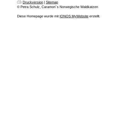
Druckversion
|
Sitemap
© Petra Schulz, Caramon´s Norwegische Waldkatzen
Diese Homepage wurde mit
IONOS MyWebsite
erstellt.