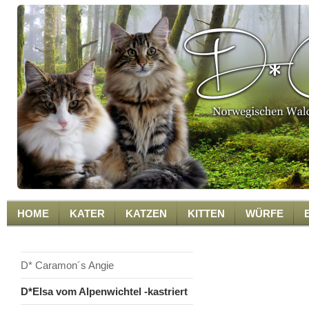
HOME
KATER
KATZEN
KITTEN
WÜRFE
D* Elsa v
D* Caramon´s Angie
D*Elsa vom Alpenwichtel -kastriert