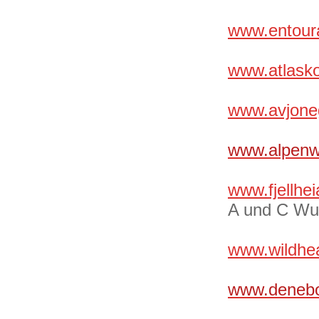
www.entour
www.atlasko
www.avjone
www.alpenwi
www.fjellhei
A und C Wu
www.wildhear
www.denebo