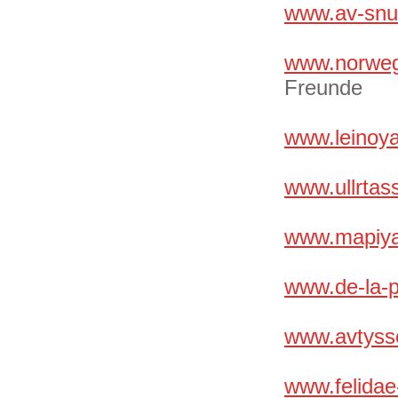
www.av-snu
www.norweg
Freund
www.leinoya
www.ullrtas
www.mapiya
www.de-la-p
www.avtyss
www.felidae