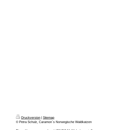
Druckversion
|
Sitemap
© Petra Schulz, Caramon´s Norwegische Waldkatzen